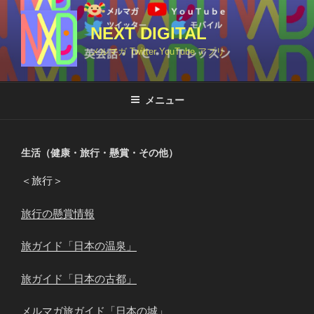
コ
ン
NEXT DIGITAL
テ
メルマガ Twitter YouTube アプリ
ン
ツ
へ
メニュー
ス
キ
ッ
生活（健康・旅行・懸賞・その他）
プ
＜旅行＞
旅行の懸賞情報
旅ガイド「日本の温泉」
旅ガイド「日本の古都」
メルマガ旅ガイド「日本の城」